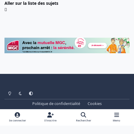
Aller sur la liste des sujets
Light Mode
Dark Mode
System Preference
Politique de confidentialité
Cookies
www.cheminots.net - Forum Libre depuis 2003
Powered by
Invision Community
Se connecter
S’inscrire
Rechercher
Menu