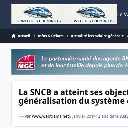
Aller au contenu
Le 
Accueil
Infos & Débats
Actualité ferroviaire générale
La SNCB a atteint ses object
généralisation du système 
Par
www.webtrains.net
6 janvier 2014
12 ans
dans
Actu