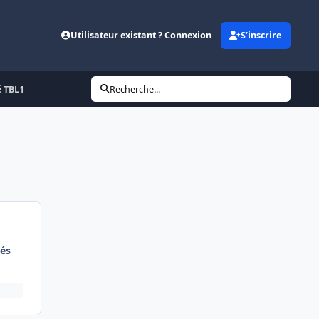
Utilisateur existant ? Connexion
S’inscrire
é TBL1
Recherche...
és