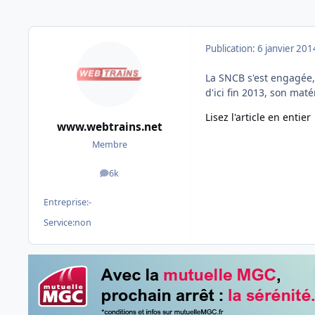
Publication:
6 janvier 201
La SNCB s'est engagée, 
d'ici fin 2013, son mat
Lisez l'article en entier
www.webtrains.net
Membre
6k
messages
Entreprise:
-
Service:
non