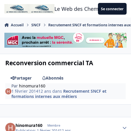
Aller au contenu
Le Web des Cheminots
Se connecter
Accueil
SNCF
Recrutement SNCF et formations internes aux
Reconversion commercial TA
Partager
Abonnés
Par
hinomura160
1 février 2014
12 ans
dans
Recrutement SNCF et
formations internes aux métiers
Author stats
hinomura160
Membre
Publication:
1 février 2014
12 ans