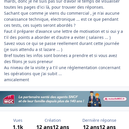
mardi, donc je ne suis pas sur d'avoir le temps de visualiser
toutes les pages d'ici là, pour trouver des réponses.
Sachant que comme je viens du commercial , je n'ai aucune
conaissance technique, electronique ... est ce que pendant
ces tests, ces sujets seront abordés ?
Faut il préparer d'avance une lettre de motivation et si oui y a
t'il des points a aborder et d'autre a eviter ( salaires ... )
Savez vous ce qui se passe reellement durant cette journée
(je suis attendu a st lazare ... )
Bref toutes les infos sont bonnes a prendre et si vous avez
des filons je suis preneur
Au niveau de la visite y a t'il une réglementation concernant
les opérations que j'ai subit ...
amicalement
Vues
Création
Dernière réponse
1,1k
12 ans
12 ans
12 ans
12 ans