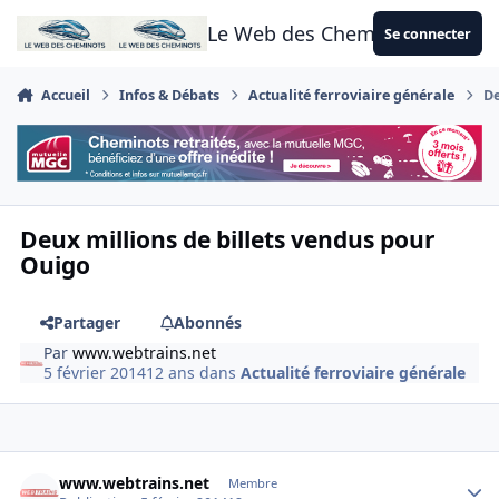
Aller au contenu
Le Web des Cheminots
Se connecter
Accueil
Infos & Débats
Actualité ferroviaire générale
De
Deux millions de billets vendus pour
Ouigo
Partager
Abonnés
Par
www.webtrains.net
5 février 2014
12 ans
dans
Actualité ferroviaire générale
Author stats
www.webtrains.net
Membre