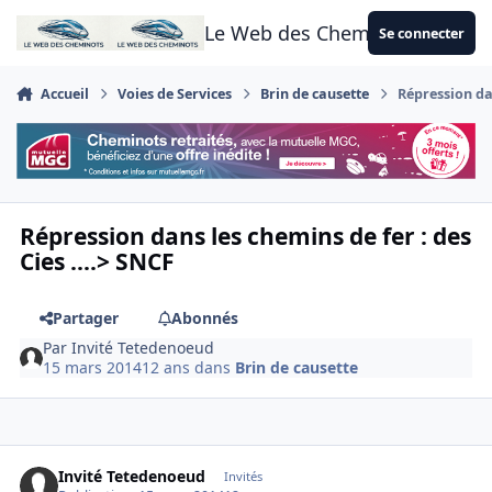
Aller au contenu
Le Web des Cheminots
Se connecter
Accueil
Voies de Services
Brin de causette
Répression dan
Répression dans les chemins de fer : des
Cies ....> SNCF
Partager
Abonnés
Par
Invité Tetedenoeud
15 mars 2014
12 ans
dans
Brin de causette
Invité Tetedenoeud
Invités