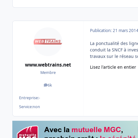
Publication:
21 mars 201
La ponctualité des lign
conduit la SNCF à inves
travaux sur le réseau s
www.webtrains.net
Lisez l'article en entier
Membre
6k
messages
Entreprise:
-
Service:
non