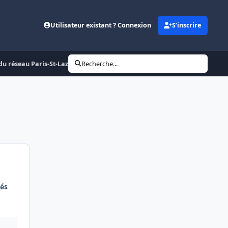
Utilisateur existant ? Connexion
S’inscrire
 du réseau Paris-St-Lazare
Recherche...
és