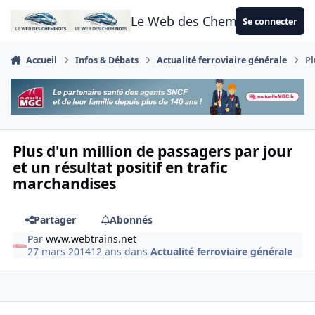
Aller au contenu
Le Web des Cheminots
Se connecter
Accueil
Infos & Débats
Actualité ferroviaire générale
Pl
Plus d'un million de passagers par jour
et un résultat positif en trafic
marchandises
Partager
Abonnés
Par
www.webtrains.net
27 mars 2014
12 ans
dans
Actualité ferroviaire générale
Author stats