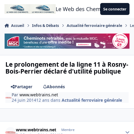
Aller au contenu
Le Web des Cheminots
Se connecter
Accueil
Infos & Débats
Actualité ferroviaire générale
Le
Le prolongement de la ligne 11 à Rosny-
Bois-Perrier déclaré d'utilité publique
Partager
Abonnés
Par
www.webtrains.net
24 juin 2014
12 ans
dans
Actualité ferroviaire générale
Author stats
www.webtrains.net
Membre