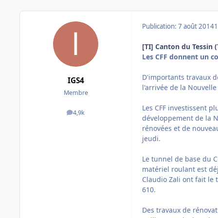
Publication:
7 août 2014
1
[TI] Canton du Tessin (
Les CFF donnent un cou
D'importants travaux d
IGS4
l'arrivée de la Nouvelle
Membre
Les CFF investissent pl
4,9k
messages
développement de la Nou
rénovées et de nouveau
jeudi.
Le tunnel de base du 
matériel roulant est dé
Claudio Zali ont fait l
610.
Des travaux de rénovat