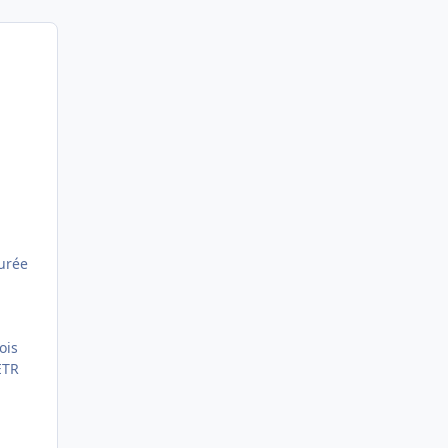
urée
ois
ETR