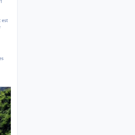
11
 est
e
es