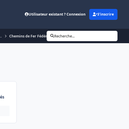
Utilisateur existant ? Connexion
S’inscrire
..
Chemins de Fer Fédéraux Suisses (SBB CFF FFS)
Recherche...
és