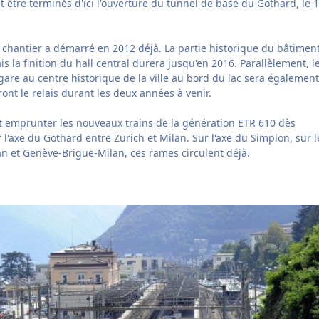
nt être terminés d'ici l'ouverture du tunnel de base du Gothard, le 
 chantier a démarré en 2012 déjà. La partie historique du bâtiment
s la finition du hall central durera jusqu'en 2016. Parallèlement, l
a gare au centre historique de la ville au bord du lac sera également
nt le relais durant les deux années à venir.
 emprunter les nouveaux trains de la génération ETR 610 dès
'axe du Gothard entre Zurich et Milan. Sur l'axe du Simplon, sur l
an et Genève-Brigue-Milan, ces rames circulent déjà.