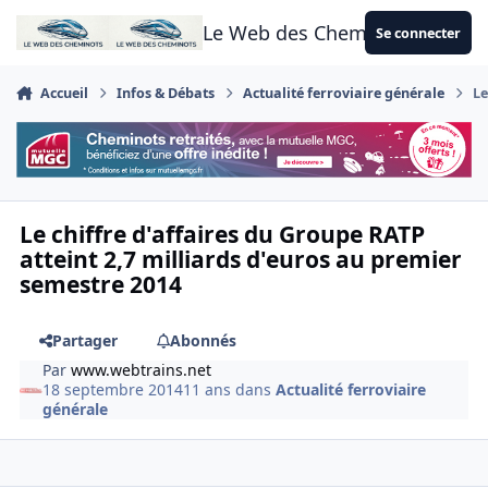
Aller au contenu
Le Web des Cheminots
Se connecter
Accueil
Infos & Débats
Actualité ferroviaire générale
Le
Le chiffre d'affaires du Groupe RATP
atteint 2,7 milliards d'euros au premier
semestre 2014
Partager
Abonnés
Par
www.webtrains.net
18 septembre 2014
11 ans
dans
Actualité ferroviaire
générale