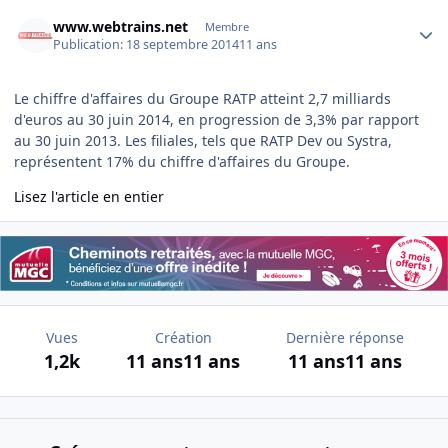
Author stats
www.webtrains.net
Membre
Publication:
18 septembre 2014
11 ans
Le chiffre d'affaires du Groupe RATP atteint 2,7 milliards
d'euros au 30 juin 2014, en progression de 3,3% par rapport
au 30 juin 2013. Les filiales, tels que RATP Dev ou Systra,
représentent 17% du chiffre d'affaires du Groupe.
Lisez l'article en entier
Vues
Création
Dernière réponse
1,2k
11 ans
11 ans
11 ans
11 ans