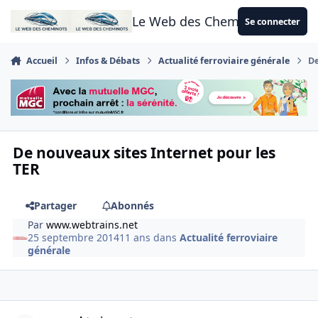
Aller au contenu
Le Web des Cheminots
Se connecter
Accueil
Infos & Débats
Actualité ferroviaire générale
De
De nouveaux sites Internet pour les
TER
Partager
Abonnés
Par
www.webtrains.net
25 septembre 2014
11 ans
dans
Actualité ferroviaire
générale
Author stats