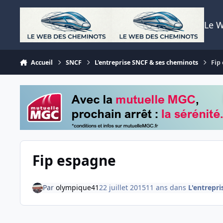
Aller au contenu
Le 
Accueil
SNCF
L'entreprise SNCF & ses cheminots
Fip
Fip espagne
Par
olympique41
22 juillet 2015
11 ans
dans
L'entrepr