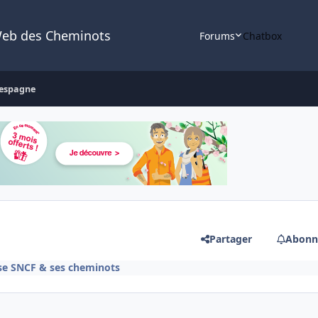
Web des Cheminots
Forums
Chatbox
 espagne
Partager
Abonn
ise SNCF & ses cheminots