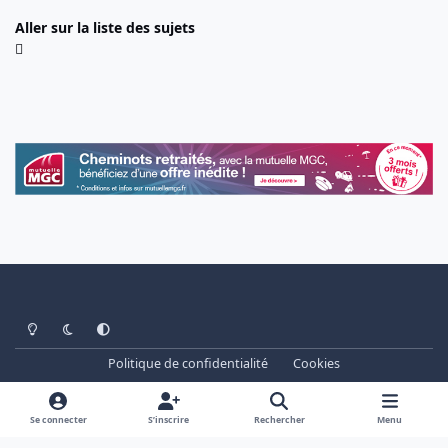
Aller sur la liste des sujets
Light Mode
Dark Mode
System Preference
Politique de confidentialité
Cookies
www.cheminots.net - Forum Libre depuis 2003
Powered by
Invision Community
Se connecter
S’inscrire
Rechercher
Menu