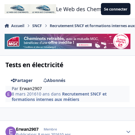
Aller au contenu
Le Web des Cheminots
Se connecter
Accueil
SNCF
Recrutement SNCF et formations internes aux
Tests en électricité
Partager
Abonnés
Par
Erwan2907
8 mars 2016
10 ans
dans
Recrutement SNCF et
formations internes aux métiers
Author stats
Erwan2907
Membre
Publication:
8 mars 2016
10 ans