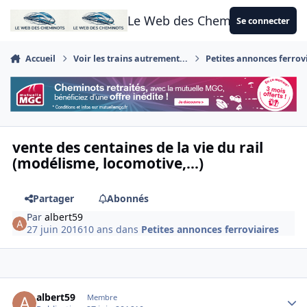
Aller au contenu
Le Web des Cheminots
Se connecter
Accueil
Voir les trains autrement...
Petites annonces ferrov
vente des centaines de la vie du rail
(modélisme, locomotive,...)
Partager
Abonnés
Par
albert59
27 juin 2016
10 ans
dans
Petites annonces ferroviaires
Author stats
albert59
Membre