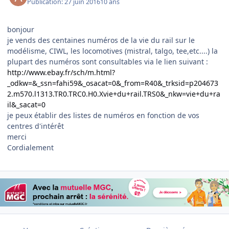
Publication:
27 juin 2016
10 ans
bonjour
je vends des centaines numéros de la vie du rail sur le
modélisme, CIWL, les locomotives (mistral, talgo, tee,etc....) la
plupart des numéros sont consultables via le lien suivant :
http://www.ebay.fr/sch/m.html?
_odkw=&_ssn=fahi59&_osacat=0&_from=R40&_trksid=p204673
2.m570.l1313.TR0.TRC0.H0.Xvie+du+rail.TRS0&_nkw=vie+du+ra
il&_sacat=0
je peux établir des listes de numéros en fonction de vos
centres d'intérêt
merci
Cordialement