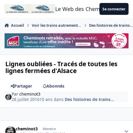
Aller au contenu
Le Web des Cheminots
Se connecter
Accueil
Voir les trains autrement...
Des histoires de trains..
Lignes oubliées - Tracés de toutes les
lignes fermées d'Alsace
Partager
Abonnés
Par
cheminot3
28 juillet 2016
10 ans
dans
Des histoires de trains...
Author stats
cheminot3
Membre