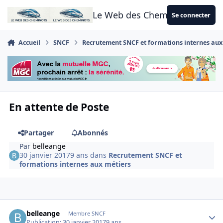
Aller au contenu
Le Web des Cheminots
Se connecter
Accueil
SNCF
Recrutement SNCF et formations internes aux
En attente de Poste
Partager
Abonnés
Par
belleange
30 janvier 2017
9 ans
dans
Recrutement SNCF et
formations internes aux métiers
Author stats
belleange
Membre SNCF
Publication:
30 janvier 2017
9 ans