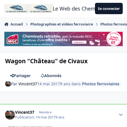
Aller au contenu
Le Web des Cheminots
Se connecter
Accueil
Photographies et vidéos ferroviaire
Photos ferrovi
Wagon "Château" de Civaux
Partager
Abonnés
Par
Vincent37
14 mai 2017
9 ans
dans
Photos ferroviaires
Author stats
Vincent37
Membre
Publication:
14 mai 2017
9 ans