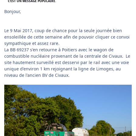
C’EST UN MESSAGE POPULAIRE.
Bonjour,
Le 9 Mai 2017, coup de chance pour la seule journée bien
ensoleillée de cette semaine afin de pouvoir cliquer ce convoi
sympathique et assez rare.
La BB 69237 s'en retourne à Poitiers avec le wagon de
combustible nucléaire provenant de la centrale de Civaux. Le
site hautement surveillé est desservi par le rail avec une voie
unique d'environ 1 km rejoignant la ligne de Limoges, au
niveau de l'ancien BV de Civaux.