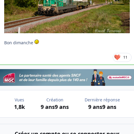
Bon dimanche
11
Vues
Création
Dernière réponse
1,8k
9 ans
9 ans
9 ans
9 ans
Créer un compte ou se connecter pour