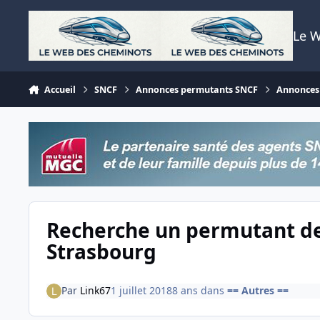
Aller au contenu
Le 
Accueil
SNCF
Annonces permutants SNCF
Annonces 
Recherche un permutant de
Strasbourg
Par
Link67
1 juillet 2018
8 ans
dans
== Autres ==