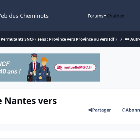
Web des Cheminots
Forums
Chatbox
Permutants SNCF ( sens : Province vers Province ou vers Idf )
== Autr
 Nantes vers
Partager
Abonn