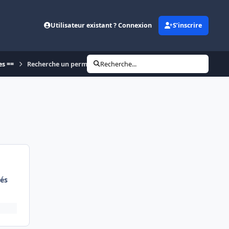
Utilisateur existant ? Connexion
S’inscrire
es ==
Recherche un permutant de Nantes vers Strasbourg
Recherche...
és