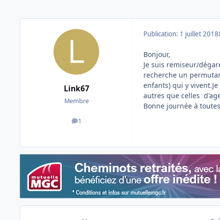
Publication:
1 juillet 2018
Bonjour,
Je suis remiseur/dégar
recherche un permutan
enfants) qui y vivent.J
Link67
autres que celles d'ag
Membre
Bonne journée à toutes 
1
messages