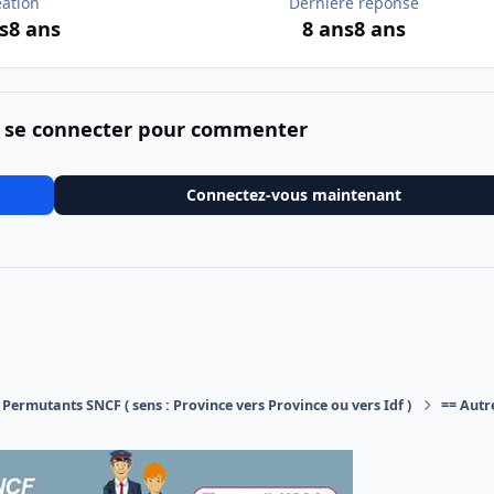
éation
Dernière réponse
s
8 ans
8 ans
8 ans
 se connecter pour commenter
Connectez-vous maintenant
Permutants SNCF ( sens : Province vers Province ou vers Idf )
== Autr