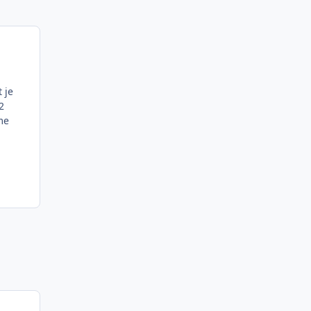
 je
2
me