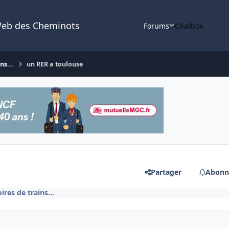
Web des Cheminots
Forums
Chatbox
ns...
un RER a toulouse
Partager
Abonn
ires de trains...