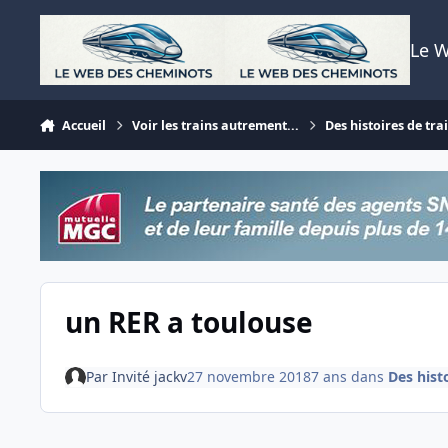
Aller au contenu
Le 
Accueil
Voir les trains autrement...
Des histoires de trai
un RER a toulouse
Par
Invité jackv
27 novembre 2018
7 ans
dans
Des histo