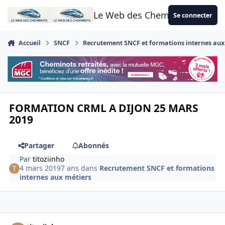
Aller au contenu
Le Web des Cheminots
Se connecter
Accueil
SNCF
Recrutement SNCF et formations internes aux
FORMATION CRML A DIJON 25 MARS
2019
Partager
Abonnés
Par
titoziinho
4 mars 2019
7 ans
dans
Recrutement SNCF et formations
internes aux métiers
Author stats