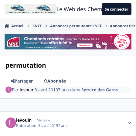
Aller au contenu
Le Web des Cheminots
Se connecter
Accueil
SNCF
Annonces permutants SNCF
Annonces Perm
permutation
Partager
Abonnés
Par
levouin
3 avril 2019
7 ans
dans
Service des Gares
Author stats
levouin
Membre
Publication:
3 avril 2019
7 ans