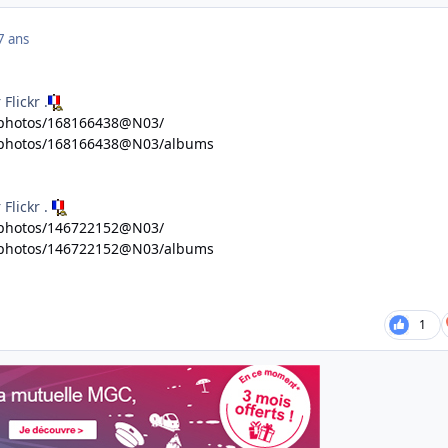
7 ans
Flickr .
m/photos/168166438@N03/
m/photos/168166438@N03/albums
Flickr .
m/photos/146722152@N03/
m/photos/146722152@N03/albums
1