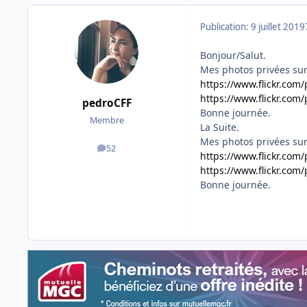
Publication:
9 juillet 2019
Bonjour/Salut.
Mes photos privées sur 
https://www.flickr.co
https://www.flickr.co
pedroCFF
Bonne journée.
Membre
La Suite.
Mes photos privées sur 
52
messages
https://www.flickr.co
https://www.flickr.co
Bonne journée.