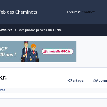
Web des Cheminots
Forums
Chatbox
roviaires
Mes photos privées sur Flickr.
kr.
Partager
Abonn
ires