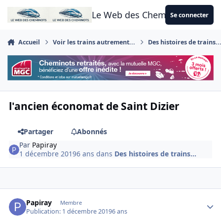
Aller au contenu
Le Web des Cheminots
Se connecter
Accueil
Voir les trains autrement...
Des histoires de trains..
l'ancien économat de Saint Dizier
Partager
Abonnés
Par
Papiray
1 décembre 2019
6 ans
dans
Des histoires de trains...
Author stats
Papiray
Membre
Publication:
1 décembre 2019
6 ans