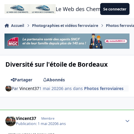
Aller au contenu
Le Web des Cheminots
Se connecter
Accueil
Photographies et vidéos ferroviaire
Photos ferrovi
Diversité sur l'étoile de Bordeaux
Partager
Abonnés
Par
Vincent37
1 mai 2020
6 ans
dans
Photos ferroviaires
Author stats
Vincent37
Membre
Publication:
1 mai 2020
6 ans