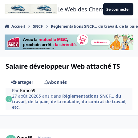
Aller au contenu
Le Web des Cheminots
Se connecter
Accueil
SNCF
Règlementations SNCF... du travail, de la paie,
Salaire développeur Web attaché TS
Partager
Abonnés
Par
Kimo59
27 août 2020
5 ans
dans
Règlementations SNCF... du
travail, de la paie, de la maladie, du contrat de travail,
etc.
Author stats
Kimo59
Membre