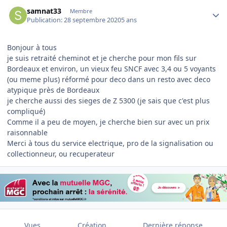
Author stats
samnat33
Membre
Publication:
28 septembre 2020
5 ans
Bonjour à tous
je suis retraité cheminot et je cherche pour mon fils sur
Bordeaux et environ, un vieux feu SNCF avec 3,4 ou 5 voyants
(ou meme plus) réformé pour deco dans un resto avec deco
atypique près de Bordeaux
je cherche aussi des sieges de Z 5300 (je sais que c'est plus
compliqué)
Comme il a peu de moyen, je cherche bien sur avec un prix
raisonnable
Merci à tous du service electrique, pro de la signalisation ou
collectionneur, ou recuperateur
Vues
Création
Dernière réponse