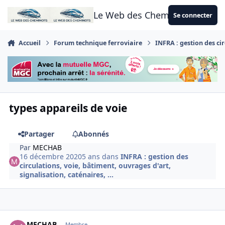
Aller au contenu
Le Web des Cheminots
Se connecter
Accueil
Forum technique ferroviaire
INFRA : gestion des cir
types appareils de voie
Partager
Abonnés
Par
MECHAB
16 décembre 2020
5 ans
dans
INFRA : gestion des
circulations, voie, bâtiment, ouvrages d'art,
signalisation, caténaires, ...
Author stats
MECHAB
Membre