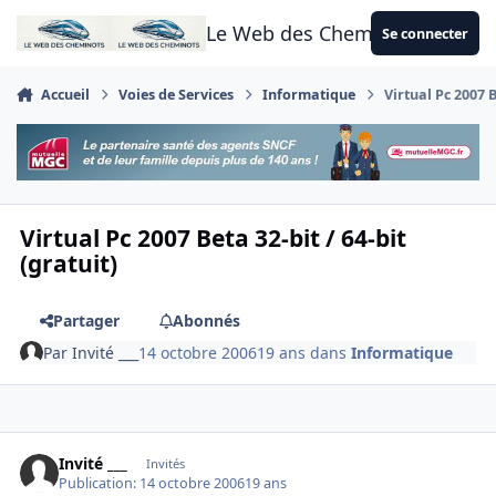
Aller au contenu
Le Web des Cheminots
Se connecter
Accueil
Voies de Services
Informatique
Virtual Pc 2007 B
Virtual Pc 2007 Beta 32-bit / 64-bit
(gratuit)
Partager
Abonnés
Par
Invité ___
14 octobre 2006
19 ans
dans
Informatique
Invité ___
Invités
Publication:
14 octobre 2006
19 ans