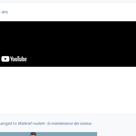
4 ans
changed to
Matériel roulant : la maintenance des essieux