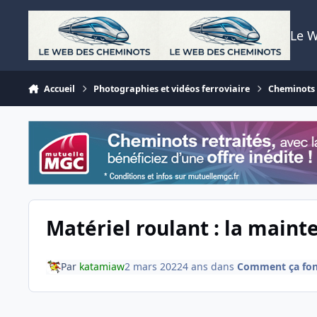
Aller au contenu
Le 
Accueil
Photographies et vidéos ferroviaire
Cheminots T
Matériel roulant : la maint
Par
katamiaw
2 mars 2022
4 ans
dans
Comment ça fonc