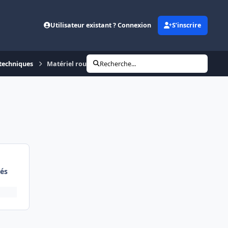
Utilisateur existant ? Connexion
S’inscrire
 techniques
Matériel roulant : la maintenance des essieux
Recherche...
és