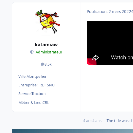
Publication:
2 mars 2022
katamiaw
Administrateur
8,5k
messages
Ville:
Montpellier
Entreprise:
FRET SNCF
Service:
Traction
Métier & Lieu:
CRL
4 ans
4 ans
The title was 