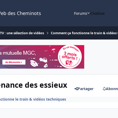
Web des Cheminots
Forums
Chatbox
V : une sélection de vidéos
Comment ça fonctionne le train & vidéos
enance des essieux
Partager
Abonn
tionne le train & vidéos techniques