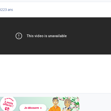
022
3 ans