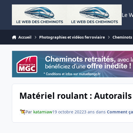
Aller au contenu
Le 
Accueil
Photographies et vidéos ferroviaire
Cheminots T
Matériel roulant : Autorails
Par
katamiaw
19 octobre 2022
3 ans
dans
Comment ça f