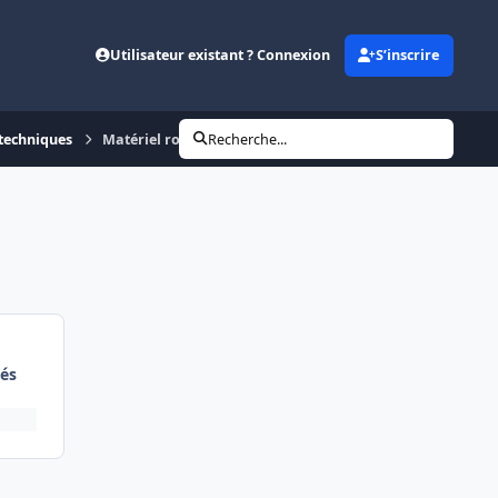
Utilisateur existant ? Connexion
S’inscrire
 techniques
Matériel roulant : Autorails Picasso
Recherche...
és