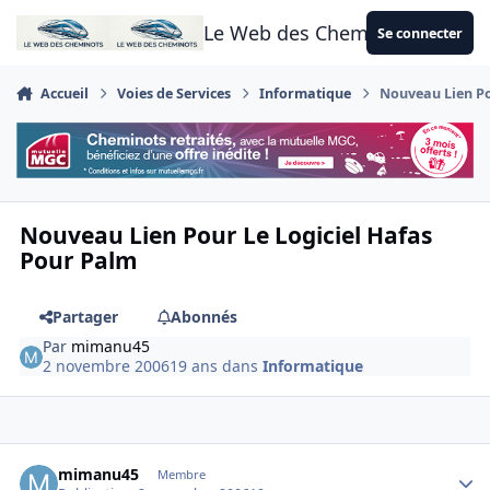
Aller au contenu
Le Web des Cheminots
Se connecter
Accueil
Voies de Services
Informatique
Nouveau Lien Po
Nouveau Lien Pour Le Logiciel Hafas
Pour Palm
Partager
Abonnés
Par
mimanu45
2 novembre 2006
19 ans
dans
Informatique
Author stats
mimanu45
Membre