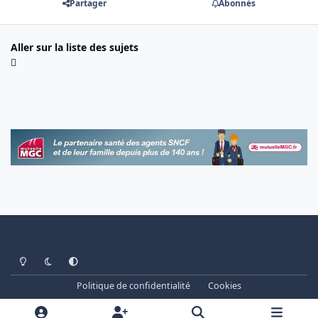
Partager
Abonnés
Aller sur la liste des sujets
Light Mode
Dark Mode
System Preference
Politique de confidentialité
Cookies
www.cheminots.net - Forum Libre depuis 2003
Powered by
Invision Community