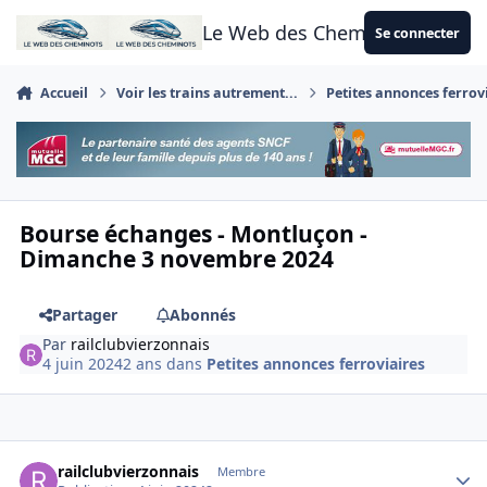
Aller au contenu
Le Web des Cheminots
Se connecter
Accueil
Voir les trains autrement...
Petites annonces ferrov
Bourse échanges - Montluçon -
Dimanche 3 novembre 2024
Partager
Abonnés
Par
railclubvierzonnais
4 juin 2024
2 ans
dans
Petites annonces ferroviaires
Author stats
railclubvierzonnais
Membre