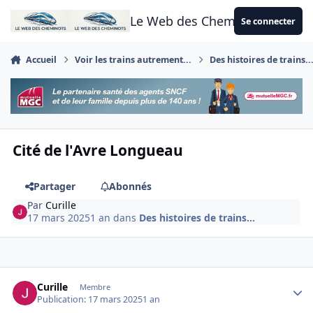
Aller au contenu
Le Web des Cheminots
Se connecter
Accueil
Voir les trains autrement...
Des histoires de trains..
Cité de l'Avre Longueau
Partager
Abonnés
Par
Curille
17 mars 2025
1 an
dans
Des histoires de trains...
Author stats
Curille
Membre
Publication:
17 mars 2025
1 an