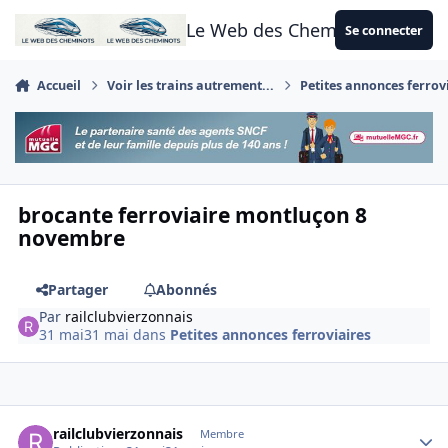
Aller au contenu
Le Web des Cheminots
Se connecter
Accueil
Voir les trains autrement...
Petites annonces ferrov
brocante ferroviaire montluçon 8
novembre
Partager
Abonnés
Par
railclubvierzonnais
31 mai
31 mai
dans
Petites annonces ferroviaires
Author stats
railclubvierzonnais
Membre