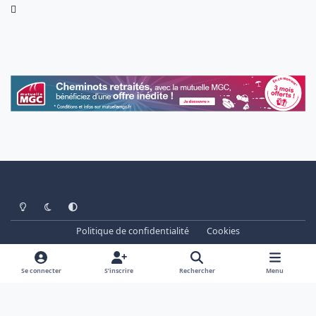
Light Mode
Dark Mode
System Preference
Politique de confidentialité
Cookies
www.cheminots.net - Forum Libre depuis 2003
Powered by
Invision Community
Se connecter
S’inscrire
Rechercher
Menu