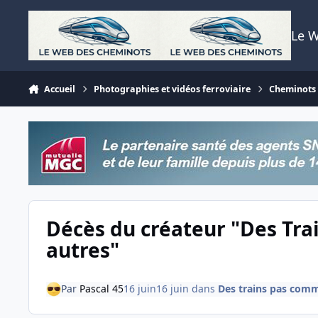
Aller au contenu
Le 
Accueil
Photographies et vidéos ferroviaire
Cheminots T
Décès du créateur "Des Tra
autres"
Par
Pascal 45
16 juin
16 juin
dans
Des trains pas comm