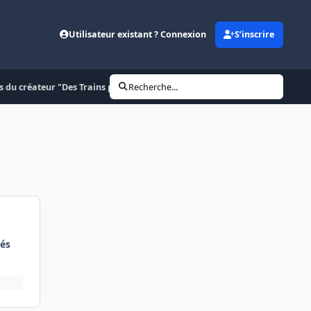
Utilisateur existant ? Connexion
S’inscrire
s du créateur "Des Trains pas comme les autres"
Recherche...
és