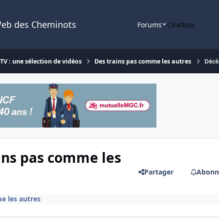
Web des Cheminots
Forums
Chatbox
V : une sélection de vidéos
Des trains pas comme les autres
Décè
ins pas comme les
Partager
Abonn
e les autres