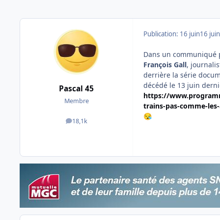
Publication:
16 juin
16 juin
Dans un communiqué pub
François Gall
, journali
derrière la série docum
décédé le 13 juin dernie
Pascal 45
https://www.programme
Membre
trains-pas-comme-les-
😪
18,1k
messages