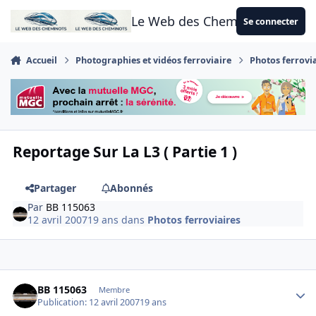
Aller au contenu
Le Web des Cheminots
Se connecter
Accueil
Photographies et vidéos ferroviaire
Photos ferrovi
Reportage Sur La L3 ( Partie 1 )
Partager
Abonnés
Par
BB 115063
12 avril 2007
19 ans
dans
Photos ferroviaires
Author stats
BB 115063
Membre
Publication:
12 avril 2007
19 ans