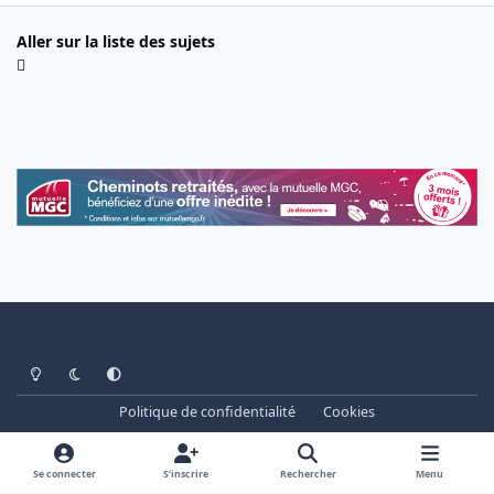
Aller sur la liste des sujets
Light Mode
Dark Mode
System Preference
Politique de confidentialité
Cookies
www.cheminots.net - Forum Libre depuis 2003
Powered by
Invision Community
Se connecter
S’inscrire
Rechercher
Menu