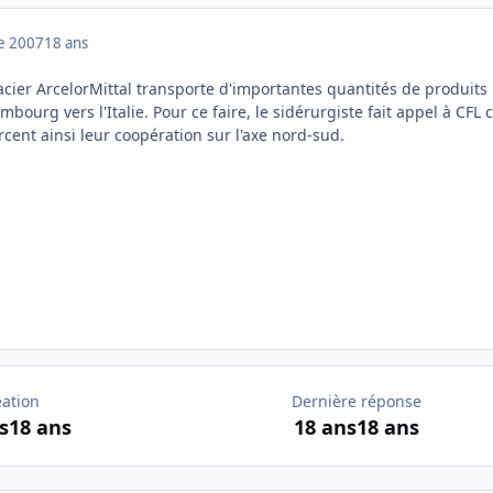
e 2007
18 ans
acier ArcelorMittal transporte d'importantes quantités de produits 
bourg vers l'Italie. Pour ce faire, le sidérurgiste fait appel à CFL 
rcent ainsi leur coopération sur l'axe nord-sud.
éation
Dernière réponse
s
18 ans
18 ans
18 ans