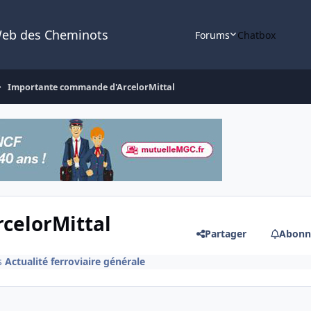
Web des Cheminots
Forums
Chatbox
Importante commande d'ArcelorMittal
celorMittal
Partager
Abonn
s
Actualité ferroviaire générale