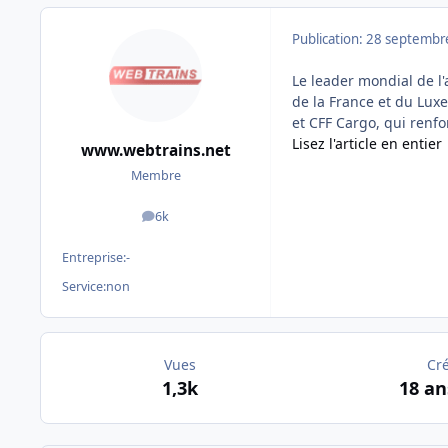
Publication:
28 septembr
Le leader mondial de l'
de la France et du Luxem
et CFF Cargo, qui renfo
Lisez l'article en entier
www.webtrains.net
Membre
6k
messages
Entreprise:
-
Service:
non
Vues
Cr
1,3k
18 an