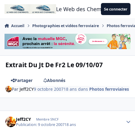
Aller au contenu
Le Web des Cheminots
Se connecter
Accueil
Photographies et vidéos ferroviaire
Photos ferrovi
Extrait Du Jt De Fr2 Le 09/10/07
Partager
Abonnés
Par
Jeff2CY
9 octobre 2007
18 ans
dans
Photos ferroviaires
Author stats
Jeff2CY
Membre SNCF
Publication:
9 octobre 2007
18 ans