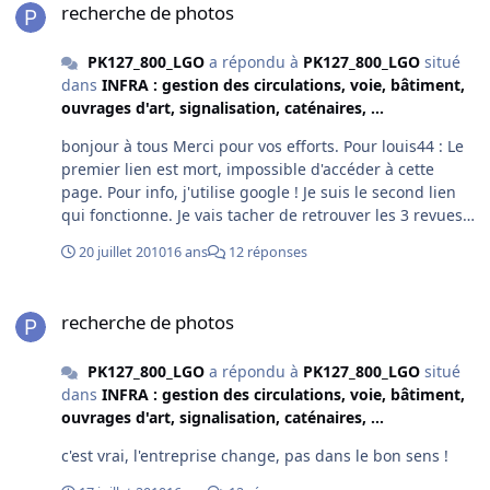
recherche de photos
devenir Infrapôle Haute Picardie ! je rechercherais de
quels types sont ces 2 vestiges. bye Francois
PK127_800_LGO
a répondu à
PK127_800_LGO
situé
dans
INFRA : gestion des circulations, voie, bâtiment,
ouvrages d'art, signalisation, caténaires, ...
bonjour à tous Merci pour vos efforts. Pour louis44 : Le
premier lien est mort, impossible d'accéder à cette
page. Pour info, j'utilise google ! Je suis le second lien
qui fonctionne. Je vais tacher de retrouver les 3 revues (-
Longueau cité du rail La Vie Du Rail 2041- Longueau la
20 juillet 2010
16 ans
12 réponses
rotonde un musée La Vie Du Rail 2789- Longueau 1938
Rail Miniature Flash 357). Pour Inharime: Je reste
recherche de photos
surpris, Longueau a subi 50 bombardement ! Pas
recherche de photos
étonnant qu'il ne reste plus grand chose! J'ai pris
quelques clichés la semaine dernière, celui qui est
PK127_800_LGO
a répondu à
PK127_800_LGO
situé
intéressé, je les posterais ! merci. francois
dans
INFRA : gestion des circulations, voie, bâtiment,
ouvrages d'art, signalisation, caténaires, ...
c'est vrai, l'entreprise change, pas dans le bon sens !