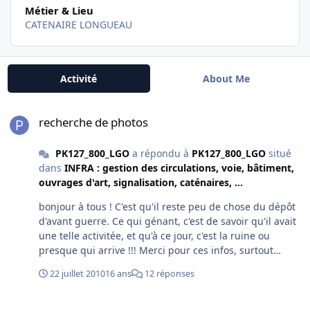
Métier & Lieu
CATENAIRE LONGUEAU
Activité
About Me
recherche de photos
recherche de photos
PK127_800_LGO
a répondu à
PK127_800_LGO
situé
dans
INFRA : gestion des circulations, voie, bâtiment,
ouvrages d'art, signalisation, caténaires, ...
bonjour à tous ! C'est qu'il reste peu de chose du dépôt
d'avant guerre. Ce qui génant, c'est de savoir qu'il avait
une telle activitée, et qu'à ce jour, c'est la ruine ou
presque qui arrive !!! Merci pour ces infos, surtout
concernant les tâches attribuées sur les voies de 2 à 6.
22 juillet 2010
16 ans
12 réponses
Cela devait être une sacrée fourmilière en ce temps là !!
Il y a 2 blockauss condamnés à l'ex Even d'Amiens-
recherche de photos
Longueau après fusion de la Somme et l'Aise pour