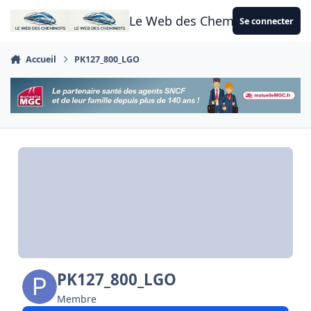
Aller au contenu
Le Web des Cheminots
Se connecter
Accueil
PK127_800_LGO
PK127_800_LGO
Membre