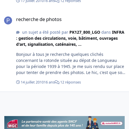
17 juillet 2010
16 ans
12 réponses
recherche de photos
recherche de photos
un sujet a été posté par
PK127_800_LGO
dans
INFRA
: gestion des circulations, voie, bâtiment, ouvrages
d'art, signalisation, caténaires, ...
Bonjour à tous Je recherche quelques clichés
concernant la rotonde située au dépot de Longueau
pour la période 1939 à 1945. Je me suis rendu sur place
pour tenter de prendre des photos. Le hic, c'est que son
accès est interdit, pour cause dégradation naturelle. Le
14 juillet 2010
16 ans
12 réponses
temps s'écoule et la structure s'effrite avec le temps. le
problème, qui prendra en charge la restauration de ce
batiment ? merci francois