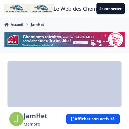
Aller au contenu
Le Web des Cheminots
Se connecter
Accueil
JamHet
JamHet
Afficher son activité
Membre