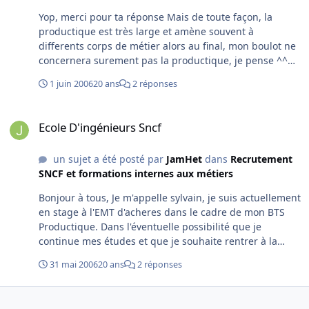
Yop, merci pour ta réponse Mais de toute façon, la
productique est très large et amène souvent à
differents corps de métier alors au final, mon boulot ne
concernera surement pas la productique, je pense ^^
Mais j'essaye de continuer mes études tant que j'ai du
1 juin 2006
20 ans
2 réponses
courage, c'est aussi pour ça que j'essaye d'aller plus loin
et de viser un bac+5.
Ecole D'ingénieurs Sncf
Ecole D'ingénieurs Sncf
un sujet a été posté par
JamHet
dans
Recrutement
SNCF et formations internes aux métiers
Bonjour à tous, Je m'appelle sylvain, je suis actuellement
en stage à l'EMT d'acheres dans le cadre de mon BTS
Productique. Dans l'éventuelle possibilité que je
continue mes études et que je souhaite rentrer à la
SNCF, j'aurais voulu savoir si il existait des écoles
31 mai 2006
20 ans
2 réponses
d'ingénieurs à concernant mon domaine. Merci
d'avance. JamHet