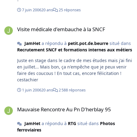
7 juin 2006
20 ans
25 réponses
Visite médicale d'embauche à la SNCF
Visite médicale d'embauche à la SNCF
JamHet
a répondu à
petit.pot.de.beurre
situé dans
Recrutement SNCF et formations internes aux métiers
Juste en stage dans le cadre de mes études mais j'ai fini
en juillet... Mais bon, ça n'empêche que je peux venir
faire des coucous ! En tout cas, encore félicitation !
cestachier
1 juin 2006
20 ans
2 588 réponses
Mauvaise Rencontre Au Pn D'herblay 95
Mauvaise Rencontre Au Pn D'herblay 95
JamHet
a répondu à
RTG
situé dans
Photos
ferroviaires