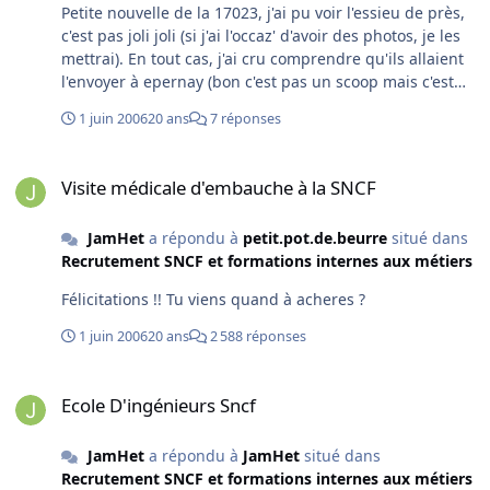
Petite nouvelle de la 17023, j'ai pu voir l'essieu de près,
c'est pas joli joli (si j'ai l'occaz' d'avoir des photos, je les
mettrai). En tout cas, j'ai cru comprendre qu'ils allaient
l'envoyer à epernay (bon c'est pas un scoop mais c'est
mieux que rien ^^)
1 juin 2006
20 ans
7 réponses
Visite médicale d'embauche à la SNCF
Visite médicale d'embauche à la SNCF
JamHet
a répondu à
petit.pot.de.beurre
situé dans
Recrutement SNCF et formations internes aux métiers
Félicitations !! Tu viens quand à acheres ?
1 juin 2006
20 ans
2 588 réponses
Ecole D'ingénieurs Sncf
Ecole D'ingénieurs Sncf
JamHet
a répondu à
JamHet
situé dans
Recrutement SNCF et formations internes aux métiers