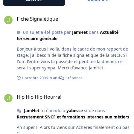
Fiche Signalétique
Fiche Signalétique
un sujet a été posté par
JamHet
dans
Actualité
ferroviaire générale
Bonjour à tous ! Voilà, dans le cadre de mon rapport de
stage, j'ai besoin de la fiche signalétique de la SNCF. Si
l'un d'entre vous la possède et peut me la donner, ce
serait super sympa. Merci d'avance JamHet
1 octobre 2006
19 ans
1 réponse
Hip Hip Hip Hourra!
Hip Hip Hip Hourra!
JamHet
a répondu à
yabesse
situé dans
Recrutement SNCF et formations internes aux métiers
Ah super !! Alors tu viens sur Acheres finalement ou pas
?