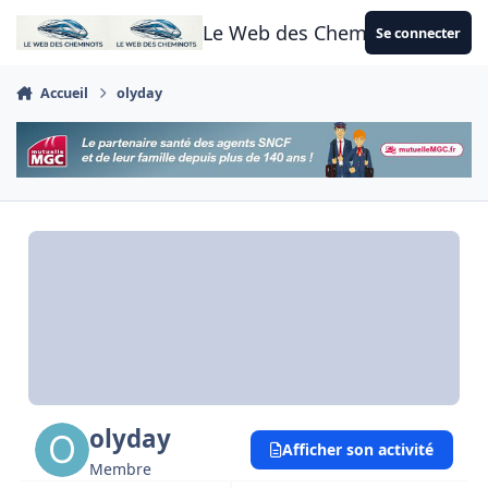
Aller au contenu
Le Web des Cheminots
Se connecter
Accueil
olyday
olyday
Afficher son activité
Membre