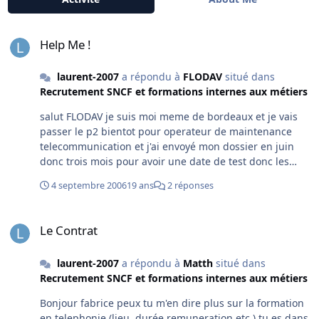
Help Me !
Help Me !
laurent-2007
a répondu à
FLODAV
situé dans
Recrutement SNCF et formations internes aux métiers
salut FLODAV je suis moi meme de bordeaux et je vais
passer le p2 bientot pour operateur de maintenance
telecommunication et j'ai envoyé mon dossier en juin
donc trois mois pour avoir une date de test donc les
vacances ont ralenti les procédures cela ne fait aucun
4 septembre 2006
19 ans
2 réponses
doute . de toutes facons tu devra recevoir une réponses
. tu pourrais me raconter tes entretiens p2 et p3 stp car
Le Contrat
je suis legerement inquiet aussi tu postule pour quelle
Le Contrat
poste ? @+
laurent-2007
a répondu à
Matth
situé dans
Recrutement SNCF et formations internes aux métiers
Bonjour fabrice peux tu m'en dire plus sur la formation
en telephonie (lieu, durée,remuneration etc ) tu es dans