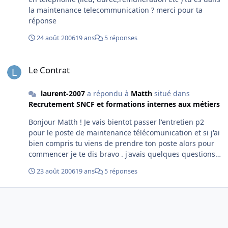
la maintenance telecommunication ? merci pour ta
réponse
24 août 2006
19 ans
5 réponses
Le Contrat
Le Contrat
laurent-2007
a répondu à
Matth
situé dans
Recrutement SNCF et formations internes aux métiers
Bonjour Matth ! Je vais bientot passer l'entretien p2
pour le poste de maintenance télécomunication et si j'ai
bien compris tu viens de prendre ton poste alors pour
commencer je te dis bravo . j'avais quelques questions
au sujet de ton poste pourrais tu y repondre : En quoi
23 août 2006
19 ans
5 réponses
consiste exactement le poste e maintenance
telecomunication ? Ou se situe et combien de temps
dure la formation ? Combien est rémunéré ce poste ?
Voila je vous remercie pour les eventuelles reponses !