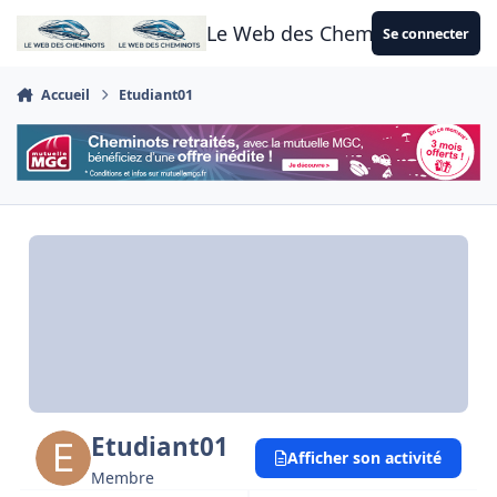
Aller au contenu
Le Web des Cheminots
Se connecter
Accueil
Etudiant01
Etudiant01
Afficher son activité
Membre