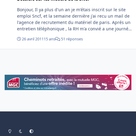
Bonjour, Il ya plus d'un an je m'étais inscrit sur le site
emploi Sncf, et la semaine dernière j'ai recu un mail de
l'agence de recrutement du matériel de paris. Aprés un
entretien téléphonique , la RH m'a convié a une journé
de recrutement , pour 2 poste a pourvoir dés que
26 avril 2011
15 ans
51 réponses
possible ( elle ma précisé que ca serait le chargé de
recrutement qui m'orienterais vers le poste me
correspondant : à savoir technicien méthode ou
responsable d'équipe maintenance). Je pars un peu
dans l'inconnu, cette fameuse journé d'évalutation
serait-elle les P2 P3 que j'ai vu sur ce forum. Le
recrutement me parait bizarre pour la SNCF, elle m'a dit
qu'aprés cette journée si j'étais retenu , il yavais visite
médicale et ensuite CDI. Autre petite question , pour la
maintenance je suppose qu'il faut de solide bases en
electrotech, hors j'ai un bac electrotech , mais je n'ai
jamais pratiqué ca je me suis orienté vers la mécanique,
cela pourrait-il etre un frein ou une formation est
prévue? Si une âme charitable veut bien éclaircir ces
Light Mode
Dark Mode
System Preference
quelques points, je suis preneur D'avance merci