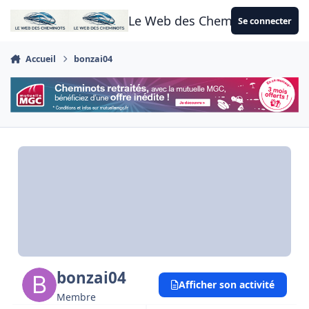
Aller au contenu
Le Web des Cheminots
Se connecter
Accueil
bonzai04
bonzai04
Afficher son activité
Membre