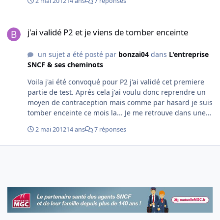
2 mai 2012
14 ans
7 réponses
j'ai validé P2 et je viens de tomber enceinte
j'ai validé P2 et je viens de tomber enceinte
un sujet a été posté par
bonzai04
dans
L'entreprise
SNCF & ses cheminots
Voila j'ai été convoqué pour P2 j'ai validé cet premiere
partie de test. Aprés cela j'ai voulu donc reprendre un
moyen de contraception mais comme par hasard je suis
tomber enceinte ce mois la... Je me retrouve dans une
trés mauvaise situation car je porte beaucoup
2 mai 2012
14 ans
7 réponses
d'importance pour rentrer a la sncf. Mes questions sont
de savoir comment sont vu les femmes qui sont
enceintes durant leur formation ? Connaissait vous les
prochaines dates de formations amv? En fait si je reussi
P3 je pense avorté, ce n'est pas un choix facile mais
nous y pensons... J'attend vos avis