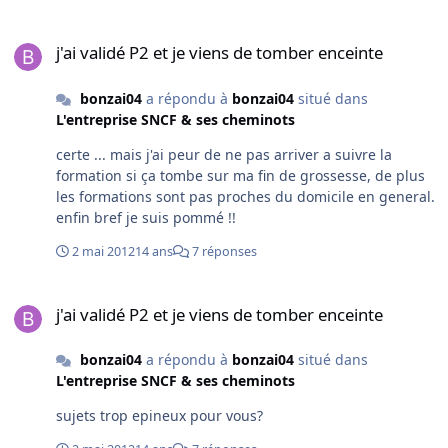
j'ai validé P2 et je viens de tomber enceinte
j'ai validé P2 et je viens de tomber enceinte
bonzai04
a répondu à
bonzai04
situé dans
L'entreprise SNCF & ses cheminots
certe ... mais j'ai peur de ne pas arriver a suivre la
formation si ça tombe sur ma fin de grossesse, de plus
les formations sont pas proches du domicile en general.
enfin bref je suis pommé !!
2 mai 2012
14 ans
7 réponses
j'ai validé P2 et je viens de tomber enceinte
j'ai validé P2 et je viens de tomber enceinte
bonzai04
a répondu à
bonzai04
situé dans
L'entreprise SNCF & ses cheminots
sujets trop epineux pour vous?