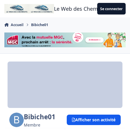
Aller au contenu
Le Web des Cheminots
Se connecter
Accueil
Bibiche01
Bibiche01
Afficher son activité
Membre