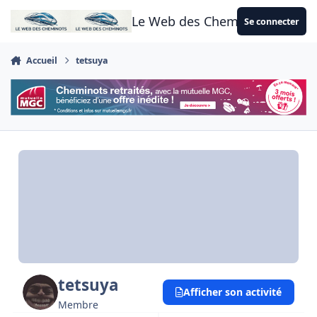
Aller au contenu
Le Web des Cheminots
Se connecter
Accueil
tetsuya
tetsuya
Afficher son activité
Membre