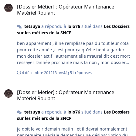
[Dossier Métier] : Opérateur Maintenance
Matériel Roulant
tetsuya
a répondu à
lolo76
situé dans
Les Dossiers
sur les métiers de la SNCF
ben apparement , il ne remplisse pas du tout leur cota
pour cette année ,c est pour ça qu'elle tient a garder
mon dossier actif , autrement elle m'aurai dit c'est mort
ressayer l'année prochaine mais la non , mon dossier
reste actif pendant 1 an et des que mon B2 sera vierge
4 décembre 2012
13 ans
51 réponses
je reprend directement la ou je m été aretter selon
l'apelle telephonique de la rh sncf que j'ai eu
[Dossier Métier] : Opérateur Maintenance Matériel Roulant
aujourd'hui
[Dossier Métier] : Opérateur Maintenance
Matériel Roulant
tetsuya
a répondu à
lolo76
situé dans
Les Dossiers
sur les métiers de la SNCF
je doit le voir demain matin , et il devrai normalement
par requête spéciale demander une désinscription du