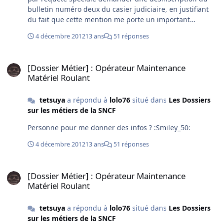
bulletin numéro deux du casier judiciaire, en justifiant
du fait que cette mention me porte un important
préjudice en termes professionnels, donc je verrai
4 décembre 2012
13 ans
51 réponses
demain mais ma question étant plutôt que si son casier
b2 n'est pas vierge et a la possibilté de l'etre ,
[Dossier Métier] : Opérateur Maintenance Matériel Roulant
l'embauche pour le poste ne s'arette donc pas tant que
[Dossier Métier] : Opérateur Maintenance
le delai de 1 an n'est pas passer ?
Matériel Roulant
tetsuya
a répondu à
lolo76
situé dans
Les Dossiers
sur les métiers de la SNCF
Personne pour me donner des infos ? :Smiley_50:
4 décembre 2012
13 ans
51 réponses
[Dossier Métier] : Opérateur Maintenance Matériel Roulant
[Dossier Métier] : Opérateur Maintenance
Matériel Roulant
tetsuya
a répondu à
lolo76
situé dans
Les Dossiers
sur les métiers de la SNCF