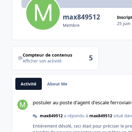
max849512
Inscrip
25 juin
Membre
Afficher son activité
Compteur de contenus
5
Afficher son activité
Activité
About Me
postuler au poste d'agent d'escale ferroviaire avec un bac S
postuler au poste d'agent d'escale ferroviai
max849512
a répondu à
max849512
situé da
Entièrement désolé, ceci était pour préciser le problème devant lequel je fais face....lequel étant de savoir si il est