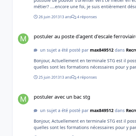
possible de pouvoir s'orienter vers ce métier en é
métier? ....encore une foi, je suis entièremen
26 juin 2013
13 ans
4 réponses
postuler au poste d'agent d'escale ferroviaire avec un bac S
postuler au poste d'agent d'escale ferroviai
un sujet a été posté par
max849512
dans
Recr
Bonjour, Actuellement en terminale STG est il possible d’accéder à la formation d'agent d'escale ferroviaire et si oui
25 juin 2013
13 ans
4 réponses
postuler avec un bac stg
postuler avec un bac stg
un sujet a été posté par
max849512
dans
Recr
Bonjour, Actuellement en terminale STG est il possible d’accéder à la formation d'agent d'escale ferroviaire et si oui