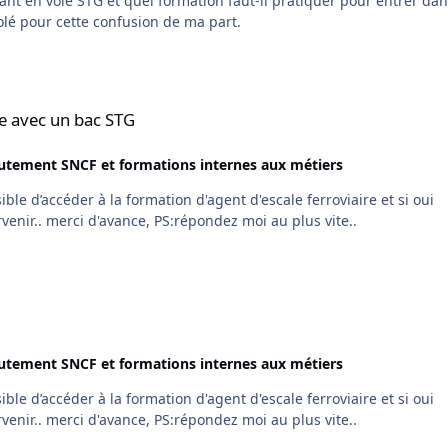
tant en voie STG et quel formation faut-il pratiquer pour entrer dan
t désolé pour cette confusion de ma part.
TG
re avec un bac STG
utement SNCF et formations internes aux métiers
quelles sont les formations nécessaires pour y parvenir.. merci d'avance, PS:répondez moi au plus vite..
utement SNCF et formations internes aux métiers
quelles sont les formations nécessaires pour y parvenir.. merci d'avance, PS:répondez moi au plus vite..