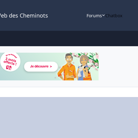
Web des Cheminots
Forums
Chatbox