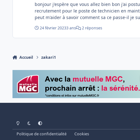
bonjour j'espère que vous allez bien bon j'ai postu
recrutement pour le poste de technicien en mainten
24 février 2023
3 ans
2 réponses
Accueil
zakari1
Light Mode
Dark Mode
System Preference
Politique de confidentialité
Cookies