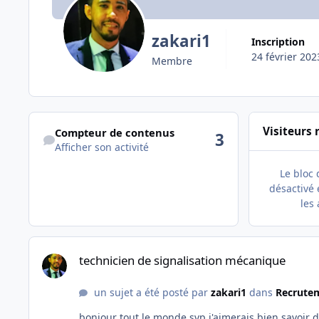
zakari1
Inscription
24 février 202
Membre
Afficher son activité
Visiteurs 
Compteur de contenus
3
Afficher son activité
Le bloc 
désactivé e
les 
technicien de signalisation mécanique
technicien de signalisation mécanique
un sujet a été posté par
zakari1
dans
Recrutem
bonjour tout le monde svp j'aimerais bien savoir des informations concernant les tâches d'un technicien en signalisation