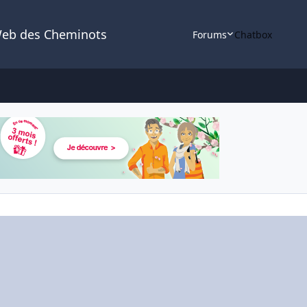
Web des Cheminots
Forums
Chatbox