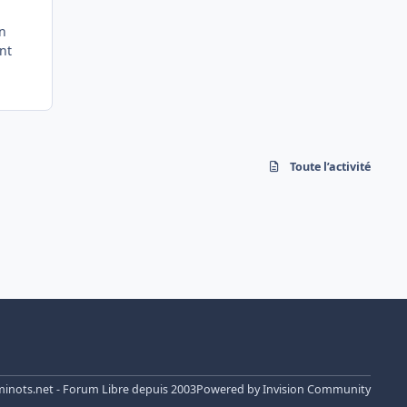
un
lement
Toute l’activité
nots.net - Forum Libre depuis 2003
Powered by
Invision Community