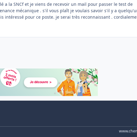
lé a la SNCf et je viens de recevoir un mail pour passer le test de
ance mécanique . s'il vous plaît je voulais savoir s'il y a quelqu'
peut m'aider à savoir comment sa ce passe-il je suis intéressé pour ce poste. je serai très reconnaissant . cordia
www.chemi