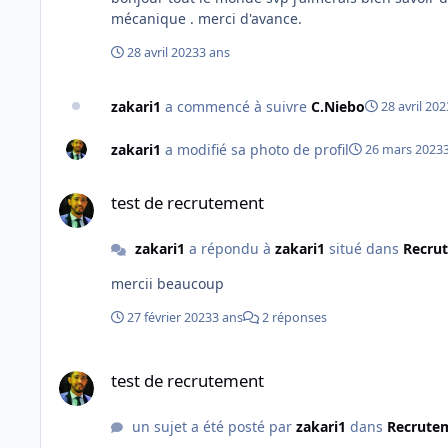
mécanique . merci d'avance.
28 avril 2023
3 ans
zakari1
a commencé à suivre
C.Niebo
28 avril 202
zakari1
a modifié sa photo de profil
26 mars 2023
test de recrutement
test de recrutement
zakari1
a répondu à
zakari1
situé dans
Recrut
mercii beaucoup
27 février 2023
3 ans
2 réponses
test de recrutement
test de recrutement
un sujet a été posté par
zakari1
dans
Recrutem