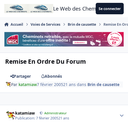
Aller au contenu
Le Web des Cheminots
Se connecter
Accueil
Voies de Services
Brin de causette
Remise En Or
Remise En Ordre Du Forum
Partager
Abonnés
Par
katamiaw
7 février 2005
21 ans
dans
Brin de causette
Author stats
katamiaw
Administrateur
Publication:
7 février 2005
21 ans