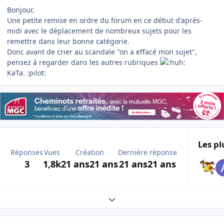
Bonjour,
Une petite remise en ordre du forum en ce début d'aprés-
midi avec le déplacement de nombreux sujets pour les
remettre dans leur bonne catégorie.
Donc avant de crier au scandale "on a effacé mon sujet",
pensez à regarder dans les autres rubriques
KaTa. :pilot:
Les pl
Réponses
Vues
Création
Dernière réponse
3
1,8k
21 ans
21 ans
21 ans
21 ans
Expand topic overview
Author stats