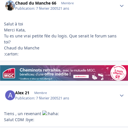
Chaud du Manche 66
Membre
Publication:
7 février 2005
21 ans
Salut à toi
Merci Kata,
Tu es une vrai petite fée du logis. Que serait le forum sans
toi?
Chaud du Manche
:carton:
Author stats
Alex 21
Membre
Publication:
7 février 2005
21 ans
Tiens , un revenant
Salut CDM :bye: